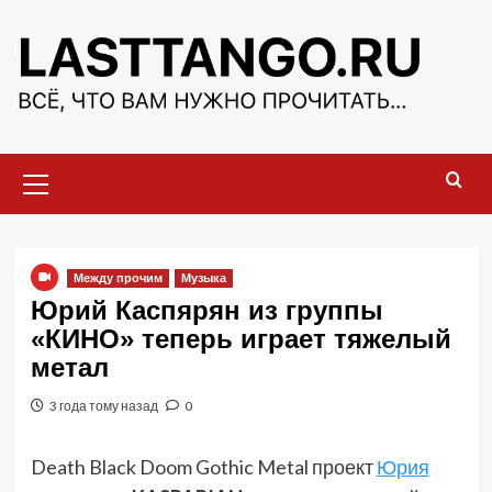
Перейти
к
содержимому
Основное
меню
Между прочим
Музыка
Юрий Каспярян из группы
«КИНО» теперь играет тяжелый
метал
3 года тому назад
0
Death Black Doom Gothic Metal проект
Юрия