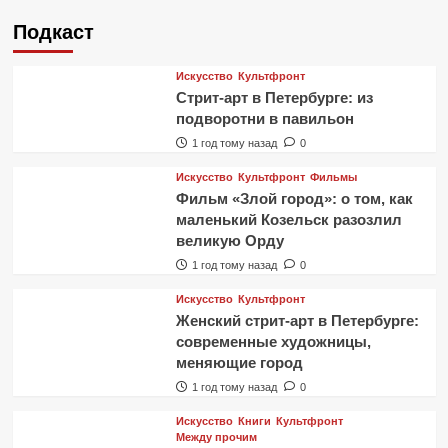
Подкаст
Искусство
Культфронт
Стрит-арт в Петербурге: из
подворотни в павильон
1 год тому назад
0
Искусство
Культфронт
Фильмы
Фильм «Злой город»: о том, как
маленький Козельск разозлил
великую Орду
1 год тому назад
0
Искусство
Культфронт
Женский стрит-арт в Петербурге:
современные художницы,
меняющие город
1 год тому назад
0
Искусство
Книги
Культфронт
Между прочим