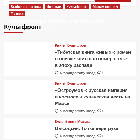
Выбор редактора
Истории
Культфронт
Между прочим
Музыка
Анатомия феномена Виктора Цоя
Культфронт
2 месяца тому назад
0
Книги
Культфронт
«Тибетская книга живых»: роман
о поиске «смысла номер ноль»
в эпоху распада
5 месяцев тому назад
0
Книги
Культфронт
«Остроумов»: русская империя
в космосе и купеческая честь на
Марсе
5 месяцев тому назад
0
Культфронт
Музыка
Высоцкий. Точка перегруза
6 месяцев тому назад
0