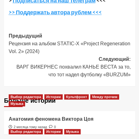
>
Подписаться на наш Телеграм
<<<
>> Поддержать автора рублем <<<
Навигация
Предыдущий
Рецензия на альбом STATIC-X «Project Regeneration
записи
Vol. 2» (2024)
Следующий:
ВАРГ ВИКЕРНЕС похвалил КАНЬЕ ВЕСТА за то,
что тот надел футболку «BURZUM»
Выбор редактора
Истории
Культфронт
Между прочим
Больше историй
Музыка
Анатомия феномена Виктора Цоя
2 месяца тому назад
0
Выбор редактора
Истории
Музыка