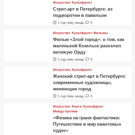
Искусство
Культфронт
Стрит-арт в Петербурге: из
подворотни в павильон
1 год тому назад
0
Искусство
Культфронт
Фильмы
Фильм «Злой город»: о том, как
маленький Козельск разозлил
великую Орду
1 год тому назад
0
Искусство
Культфронт
Женский стрит-арт в Петербурге:
современные художницы,
меняющие город
1 год тому назад
0
Искусство
Книги
Культфронт
Между прочим
«Физика на грани фантастики:
Путешествие в мир квантовых
чудес»