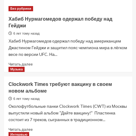
НАСА
Без рубрики
обнаружило
воду
Хабиб Нурмагомедов одержал победу над
на
Гейджи
обращенной
к
6 лет тому назад
Земле
Хабиб Нурмагомедов одержал победу над американцем
стороне
Джастином Гейджи и защитил пояс чемпиона мира в лёгком
Луны
весе по версии UFC. На...
Прочитать
Читать далее
больше
Музыка
о
Хабиб
Clockwork Times требуют вакцину в своем
Нурмагомедов
новом альбоме
одержал
победу
6 лет тому назад
над
Околофутбольные панки Clockwork Times (CWT) из Москвы
Гейджи
выпустили новый альбом "Дайте вакцину!" Пластинка
состоит из 7 треков, сыгранных в традиционном...
Прочитать
Читать далее
больше
Интервью