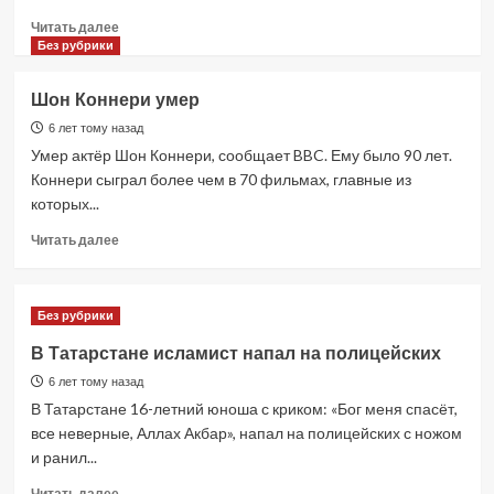
Прочитать
Читать далее
больше
Без рубрики
о
В
Шон Коннери умер
Липецкой
области
6 лет тому назад
священника
Умер актёр Шон Коннери, сообщает BBC. Ему было 90 лет.
обвинили
Коннери сыграл более чем в 70 фильмах, главные из
в
которых...
проведении
похорон
Прочитать
Читать далее
пьяным.
больше
о
Шон
Без рубрики
Коннери
умер
В Татарстане исламист напал на полицейских
6 лет тому назад
В Татарстане 16-летний юноша с криком: «Бог меня спасёт,
все неверные, Аллах Акбар», напал на полицейских с ножом
и ранил...
Прочитать
Читать далее