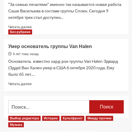
Эррера
"За семью печатями" именно так называется новая работа
сказали
Саши Васильева в составе группы Сплин. Сегодня 9
три
октября трек стал доступен...
слова
Прочитать
Читать далее
больше
Без рубрики
о
Сплин
Умер основатель группы Van Halen
прячется
за
6 лет тому назад
семью
Основатель известно хард-рок-группы Van Halen Эдвард
печатями
(Эдди) Ван Хален умер в США 6 октября 2020 года. Ему
было 65 лет....
Прочитать
Читать далее
больше
о
Умер
Найти:
основатель
группы
Van
Выбор редактора
Истории
Культфронт
Между прочим
Halen
Музыка