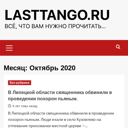
Перейти
к
содержимому
Основное
меню
Месяц:
Октябрь 2020
Без рубрики
В Липецкой области священника обвинили в
проведении похорон пьяным.
6 лет тому назад
В Липецкой области священника обвинили в проведении
похорон пьяным. Люди ехали в село Кузовлево на
отпевание прихожанки местной церкви —...