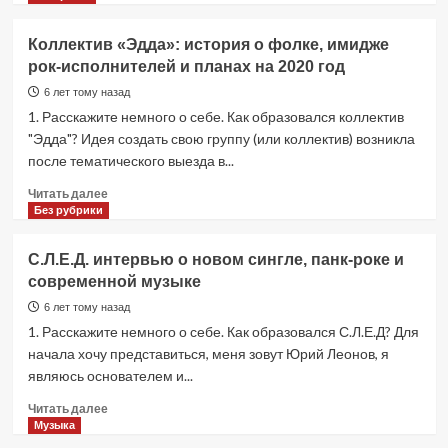
о
Clockwork
Коллектив «Эдда»: история о фолке, имидже
Times
рок-исполнителей и планах на 2020 год
требуют
вакцину
6 лет тому назад
в
1. Расскажите немного о себе. Как образовался коллектив
своем
"Эдда"? Идея создать свою группу (или коллектив) возникла
новом
после тематического выезда в...
альбоме
Прочитать
Читать далее
больше
Без рубрики
о
Коллектив
С.Л.Е.Д. интервью о новом сингле, панк-роке и
«Эдда»:
современной музыке
история
о
6 лет тому назад
фолке,
1. Расскажите немного о себе. Как образовался С.Л.Е.Д? Для
имидже
начала хочу представиться, меня зовут Юрий Леонов, я
рок-
являюсь основателем и...
исполнителей
и
Прочитать
Читать далее
планах
больше
Музыка
на
о