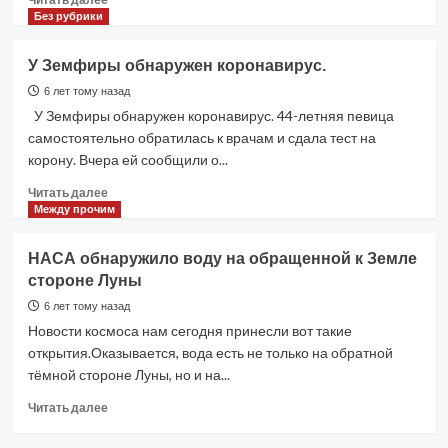
больше
Без рубрики
о
В
У Земфиры обнаружен коронавирус.
Татарстане
исламист
6 лет тому назад
напал
У Земфиры обнаружен коронавирус. 44-летняя певица
на
самостоятельно обратилась к врачам и сдала тест на
полицейских
корону. Вчера ей сообщили о...
Прочитать
Читать далее
больше
Между прочим
о
У
НАСА обнаружило воду на обращенной к Земле
Земфиры
стороне Луны
обнаружен
коронавирус.
6 лет тому назад
Новости космоса нам сегодня принесли вот такие
открытия.Оказывается, вода есть не только на обратной
тёмной стороне Луны, но и на...
Прочитать
Читать далее
больше
о