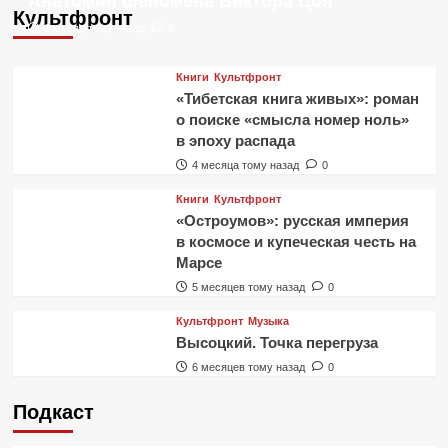
Анатомия феномена Виктора Цоя
Культфронт
1 месяц тому назад
0
Книги
Культфронт
«Тибетская книга живых»: роман
о поиске «смысла номер ноль»
в эпоху распада
4 месяца тому назад
0
Книги
Культфронт
«Остроумов»: русская империя
в космосе и купеческая честь на
Марсе
5 месяцев тому назад
0
Культфронт
Музыка
Высоцкий. Точка перегруза
6 месяцев тому назад
0
Подкаст