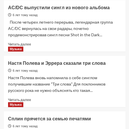
2020
С.Л.Е.Д.
AC/DC выпустили сингл из нового альбома
год
интервью
о
6 лет тому назад
новом
После четырех летнего перерыва, легендарная группа
сингле,
AC/DC вернулась на свои радары, почетно
панк-
продемонстрировав сингл песни Shot in the Dark...
роке
и
Прочитать
Читать далее
современной
больше
Музыка
музыке
о
AC/DC
Настя Полева и Эррера сказали три слова
выпустили
сингл
6 лет тому назад
из
Настя Полева вновь напомнила о себе синглом
нового
получившим название "Три слова" Для поклонников
альбома
русского рока не нужно объяснять кто такая...
Прочитать
Читать далее
больше
Музыка
о
Настя
Сплин прячется за семью печатями
Полева
и
6 лет тому назад