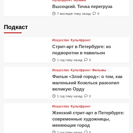
Высоцкий. Точка перегруза
7 месяцев тому назад
0
Подкаст
Искусство
Культфронт
Стрит-арт в Петербурге: из
подворотни в павильон
1 год тому назад
0
Искусство
Культфронт
Фильмы
Фильм «Злой город»: о том, как
маленький Козельск разозлил
великую Орду
1 год тому назад
0
Искусство
Культфронт
Женский стрит-арт в Петербурге:
современные художницы,
меняющие город
1 год тому назад
0