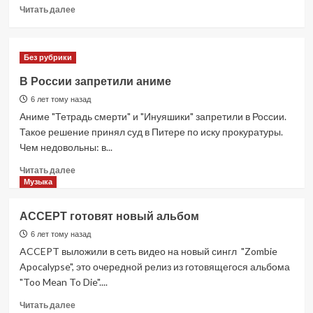
Прочитать
Читать далее
больше
о
Умер
Без рубрики
ведущий
Ларри
В России запретили аниме
Кинг
6 лет тому назад
Аниме "Тетрадь смерти" и "Инуяшики" запретили в России.
Такое решение принял суд в Питере по иску прокуратуры.
Чем недовольны: в...
Прочитать
Читать далее
больше
Музыка
о
В
ACCEPT готовят новый альбом
России
запретили
6 лет тому назад
аниме
ACCEPT выложили в сеть видео на новый сингл "Zombie
Apocalypse", это очередной релиз из готовящегося альбома
"Too Mean To Die"....
Прочитать
Читать далее