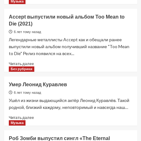
больше
Музыка
о
FISH
​​Accept выпустили новый альбом Too Mean to
—
Die (2021)
Как
Брексит
6 лет тому назад
лишил
Легендарные металлисты ​​Accept как и обещали ранее
британских
выпустили новый альбом получивший название "Too Mean
артистов
to Die" Релиз появился на всех...
возможности
гастролировать
Прочитать
Читать далее
по
больше
Без рубрики
ЕС
о
Умер Леонид Куравлев
Accept
выпустили
6 лет тому назад
новый
Ушёл из жизни выдающийся актёр Леонид Куравлёв. Такой
альбом
родной, близкий каждому, неповторимый и навсегда наш…
Too
Mean
Прочитать
Читать далее
to
больше
Музыка
Die
о
(2021)
Умер
Роб Зомби выпустил сингл «The Eternal
Леонид