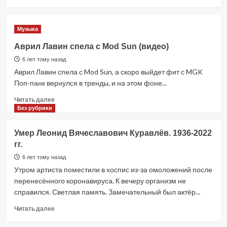
больше
о
ACCEPT
Музыка
готовят
новый
Аврил Лавин спела с Mod Sun (видео)
альбом
6 лет тому назад
Аврил Лавин спела с Mod Sun, а скоро выйдет фит с MGK
Поп-панк вернулся в тренды, и на этом фоне...
Прочитать
Читать далее
больше
Без рубрики
о
Аврил
Умер Леонид Вячеславович Куравлёв. 1936-2022
Лавин
гг.
спела
с
6 лет тому назад
Mod
Утром артиста поместили в хоспис из-за омоложений после
Sun
перенесённого коронавируса. К вечеру организм не
(видео)
справился. Светлая память. Замечательный был актёр...
Прочитать
Читать далее
больше
о