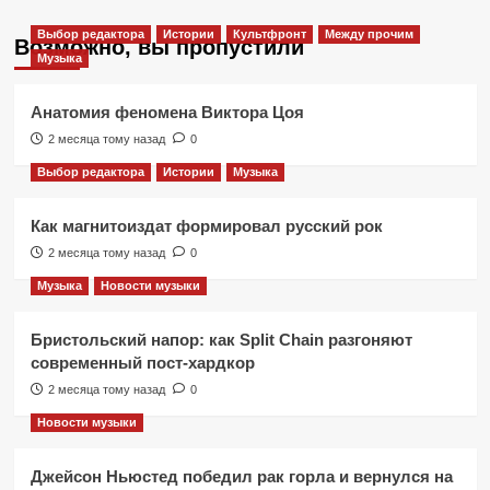
Выбор редактора
Истории
Культфронт
Между прочим
Возможно, вы пропустили
Музыка
Анатомия феномена Виктора Цоя
2 месяца тому назад
0
Выбор редактора
Истории
Музыка
Как магнитоиздат формировал русский рок
2 месяца тому назад
0
Музыка
Новости музыки
Бристольский напор: как Split Chain разгоняют
современный пост-хардкор
2 месяца тому назад
0
Новости музыки
Джейсон Ньюстед победил рак горла и вернулся на