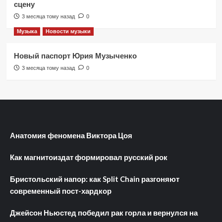
сцену
3 месяца тому назад
0
Музыка
Новости музыки
Новый паспорт Юрия Музыченко
3 месяца тому назад
0
Анатомия феномена Виктора Цоя
Как магнитоиздат формировал русский рок
Бристольский напор: как Split Chain разгоняют
современный пост-хардкор
Джейсон Ньюстед победил рак горла и вернулся на