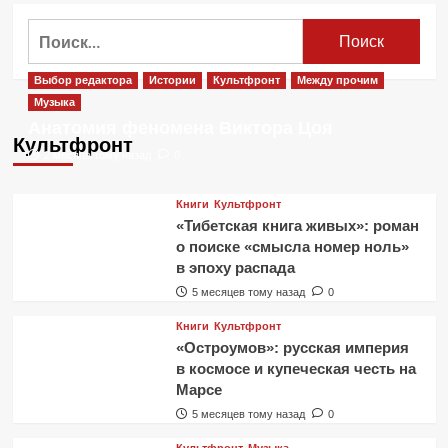
Умер
Найти:
Леонид
Вячеславович
Куравлёв.
Выбор редактора
Истории
Культфронт
Между прочим
1936-
Музыка
2022
Анатомия феномена Виктора Цоя
гг.
Культфронт
2 месяца тому назад
0
Книги
Культфронт
«Тибетская книга живых»: роман
о поиске «смысла номер ноль»
в эпоху распада
5 месяцев тому назад
0
Книги
Культфронт
«Остроумов»: русская империя
в космосе и купеческая честь на
Марсе
5 месяцев тому назад
0
Культфронт
Музыка