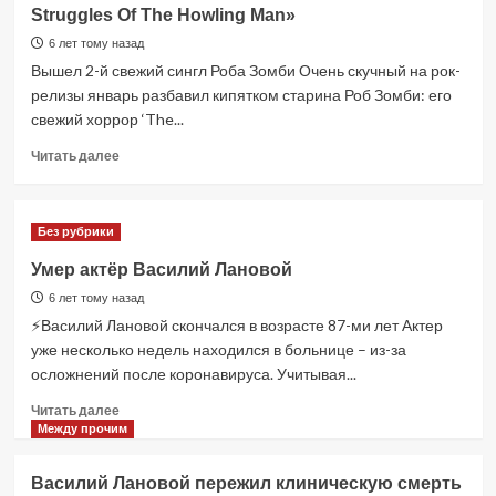
Struggles Of The Howling Man»
Куравлев
6 лет тому назад
Вышел 2-й свежий сингл Роба Зомби Очень скучный на рок-
релизы январь разбавил кипятком старина Роб Зомби: его
свежий хоррор ‘The...
Прочитать
Читать далее
больше
о
Роб
Без рубрики
Зомби
выпустил
Умер актёр Василий Лановой
сингл
6 лет тому назад
«The
Eternal
⚡️Василий Лановой скончался в возрасте 87-ми лет Актер
Struggles
уже несколько недель находился в больнице – из-за
Of
осложнений после коронавируса. Учитывая...
The
Howling
Прочитать
Читать далее
Man»
больше
Между прочим
о
Умер
Василий Лановой пережил клиническую смерть
актёр