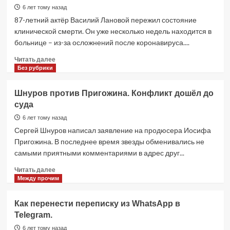
Василий
6 лет тому назад
Лановой
87-летний актёр Василий Лановой пережил состояние
клинической смерти. Он уже несколько недель находится в
больнице – из-за осложнений после коронавируса....
Прочитать
Читать далее
больше
Без рубрики
о
Василий
Шнуров против Пригожина. Конфликт дошёл до
Лановой
суда
пережил
клиническую
6 лет тому назад
смерть
Сергей Шнуров написал заявление на продюсера Иосифа
Пригожина. В последнее время звезды обменивались не
самыми приятными комментариями в адрес друг...
Прочитать
Читать далее
больше
Между прочим
о
Шнуров
Как перенести переписку из WhatsApp в
против
Telegram.
Пригожина.
Конфликт
6 лет тому назад