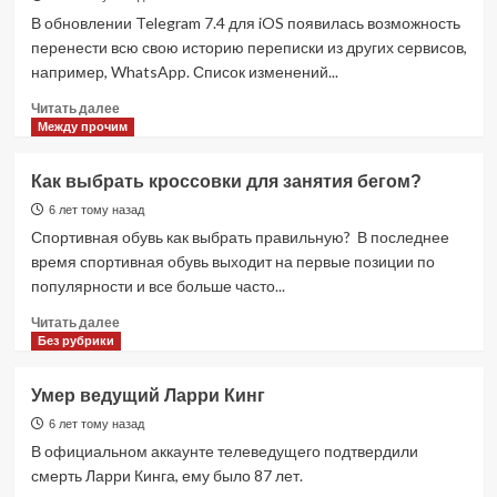
дошёл
В обновлении Telegram 7.4 для iOS появилась возможность
до
перенести всю свою историю переписки из других сервисов,
суда
например, WhatsApp. Список изменений...
Прочитать
Читать далее
больше
Между прочим
о
Как
Как выбрать кроссовки для занятия бегом?
перенести
переписку
6 лет тому назад
из
Спортивная обувь как выбрать правильную? В последнее
WhatsApp
время спортивная обувь выходит на первые позиции по
в
популярности и все больше часто...
Telegram.
Прочитать
Читать далее
больше
Без рубрики
о
Как
Умер ведущий Ларри Кинг
выбрать
кроссовки
6 лет тому назад
для
В официальном аккаунте телеведущего подтвердили
занятия
смерть Ларри Кинга, ему было 87 лет.
бегом?