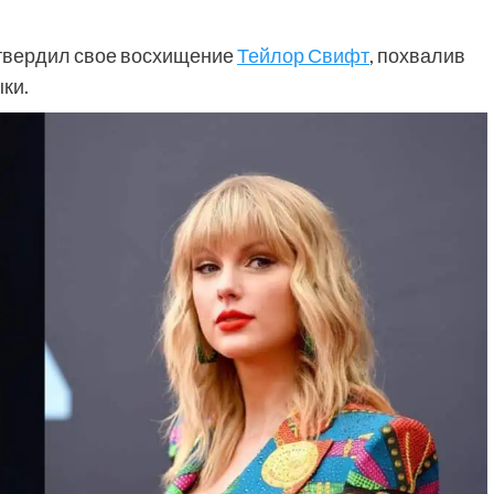
твердил свое восхищение
Тейлор Свифт
, похвалив
ки.