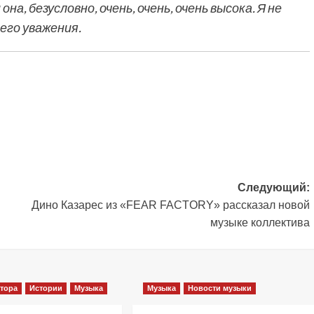
на, безусловно, очень, очень, очень высока. Я не
его уважения.
Следующий:
Дино Казарес из «FEAR FACTORY» рассказал новой
музыке коллектива
тора
Истории
Музыка
Музыка
Новости музыки