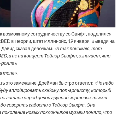
 к возможному сотрудничеству со Свифт, поделился
BED в Пеории, штат Иллинойс, 19 января. Выведя на
й, Дэвид сказал девочкам:
«Я так понимаю, тот
D, а не на концерт Тейлор Свифт, означает, что
-ролле».
в топе».
ть это замечание, Дрейман быстро ответил:
«Не надо
 буду аплодировать любому поп-артисту, который
 на гитаре перед целой группой чертовых тысяч
адо говорить гадости о Тейлор Свифт. Она
е поколение новых поклонников музыки поняло, что