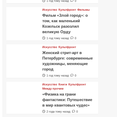
1 год тому назад
0
Искусство
Культфронт
Фильмы
Фильм «Злой город»: о
том, как маленький
Козельск разозлил
великую Орду
1 год тому назад
0
Искусство
Культфронт
Женский стрит-арт в
Петербурге: современные
художницы, меняющие
город
1 год тому назад
0
Искусство
Книги
Культфронт
Между прочим
«Физика на грани
фантастики: Путешествие
в мир квантовых чудес»
2 года тому назад
0