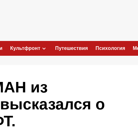
и
Культфронт
Путешествия
Психология
М
АН из
высказался о
Т.