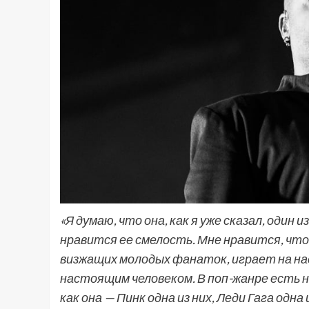
«Я думаю, что она, как я уже сказал, один
нравится ее смелость. Мне нравится, что
визжащих молодых фанаток, играет на н
настоящим человеком. В поп-жанре есть н
как она — Пинк одна из них, Леди Гага одн