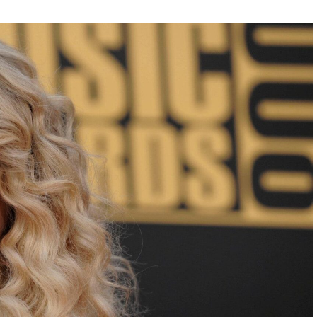
Фильмы
«Как приручить лису»: триллер,
который охотится не за маньяком, а
за человеческими слабостями
9 месяцев тому назад
0