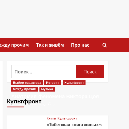
ежду прочим
Так и живём
Про нас
Найти:
Выбор редактора
Истории
Культфронт
Между прочим
Музыка
Анатомия феномена Виктора Цоя
Культфронт
4 недели тому назад
0
Книги
Культфронт
«Тибетская книга живых»: