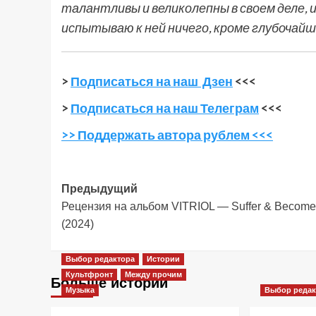
талантливы и великолепны в своем деле, и о
испытываю к ней ничего, кроме глубочайш
>
Подписаться на наш Дзен
<<<
>
Подписаться на наш Телеграм
<<<
>> Поддержать автора рублем <<<
Навигация
Предыдущий
Рецензия на альбом VITRIOL — Suffer & Become
записи
(2024)
Выбор редактора
Истории
Культфронт
Между прочим
Больше историй
Музыка
Выбор редак