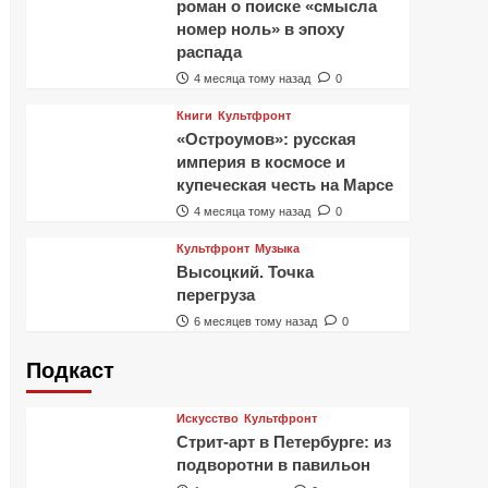
роман о поиске «смысла
номер ноль» в эпоху
распада
4 месяца тому назад
0
Книги
Культфронт
«Остроумов»: русская
империя в космосе и
купеческая честь на Марсе
4 месяца тому назад
0
Культфронт
Музыка
Высоцкий. Точка
перегруза
6 месяцев тому назад
0
Подкаст
Искусство
Культфронт
Стрит-арт в Петербурге: из
подворотни в павильон