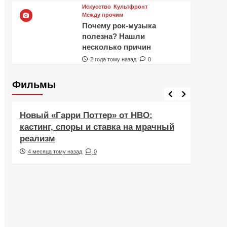
Искусство
Культфронт
Между прочим
Почему рок-музыка
полезна? Нашли
несколько причин
2 года тому назад
0
Фильмы
Фильмы
Рецен
Новый «Гарри Поттер» от HBO:
Реце
кастинг, споры и ставка на мрачный
Навс
реализм
друж
4 месяца тому назад
0
5 ме