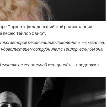
Саре Паркер с филадельфийской радиостанции
а песню Тейлор Свифт.
витых авторов песен нашего поколения», —
сказал он
.
 удовольствием сотрудничал с Тейлор, если бы она
 Я считаю ее гениальной женщиной»
, — продолжил