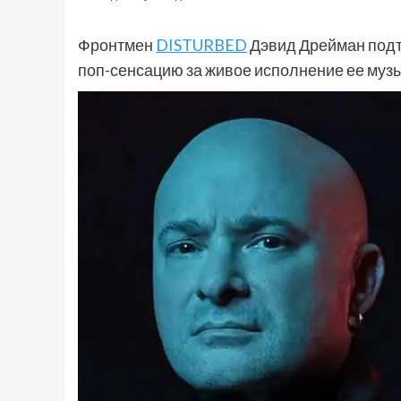
Фронтмен
DISTURBED
Дэвид Дрейман под
поп-сенсацию за живое исполнение ее музы