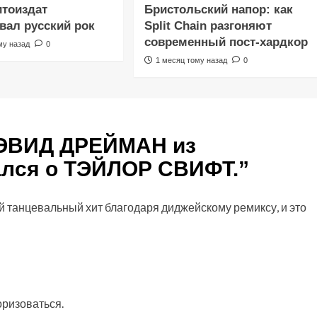
итоиздат
Бристольский напор: как
ал русский рок
Split Chain разгоняют
современный пост-хардкор
му назад
0
1 месяц тому назад
0
ЭВИД ДРЕЙМАН из
лся о ТЭЙЛОР СВИФТ.
”
 танцевальный хит благодаря диджейскому ремиксу, и это
оризоваться
.