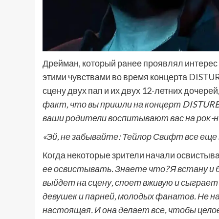
Дрейман, который ранее проявлял интерес
этими чувствами во время концерта DISTUR
сцену двух пап и их двух 12-летних дочере
факт, что вы пришли на концерт DISTURBE
ваши родители воспитывают вас на рок-н
«Эй, не забывайте: Тейлор Свифт все еще 
Когда некоторые зрители начали освистыва
ее освистывать. Знаете что? Я встану и
выйдет на сцену, споет вживую и сыграет
девушек и парней, молодых фанатов. Не н
настоящая. И она делает все, чтобы цело