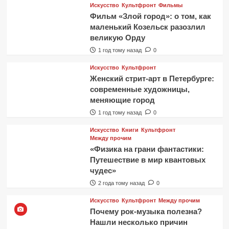
Искусство
Культфронт
Фильмы
Фильм «Злой город»: о том, как
маленький Козельск разозлил
великую Орду
1 год тому назад
0
Искусство
Культфронт
Женский стрит-арт в Петербурге:
современные художницы,
меняющие город
1 год тому назад
0
Искусство
Книги
Культфронт
Между прочим
«Физика на грани фантастики:
Путешествие в мир квантовых
чудес»
2 года тому назад
0
Искусство
Культфронт
Между прочим
Почему рок-музыка полезна?
Нашли несколько причин