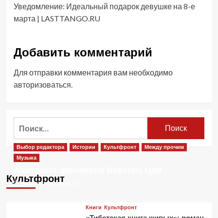
Уведомление:
Идеальный подарок девушке на 8-е
марта | LASTTANGO.RU
Добавить комментарий
Для отправки комментария вам необходимо
авторизоваться
.
Найти:
Выбор редактора
Истории
Культфронт
Между прочим
Музыка
Анатомия феномена Виктора Цоя
Культфронт
1 месяц тому назад
0
Книги
Культфронт
«Тибетская книга живых»: роман