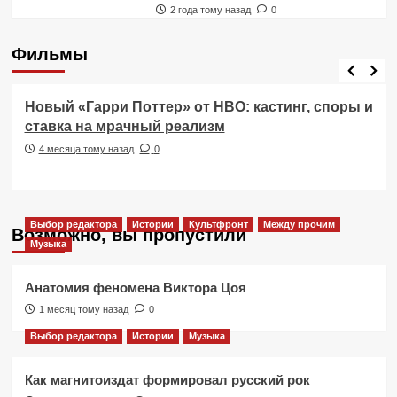
2 года тому назад
0
Фильмы
Фильмы
Новый «Гарри Поттер» от HBO: кастинг, споры и
ставка на мрачный реализм
4 месяца тому назад
0
Выбор редактора
Истории
Культфронт
Между прочим
Возможно, вы пропустили
Музыка
Анатомия феномена Виктора Цоя
1 месяц тому назад
0
Выбор редактора
Истории
Музыка
Как магнитоиздат формировал русский рок