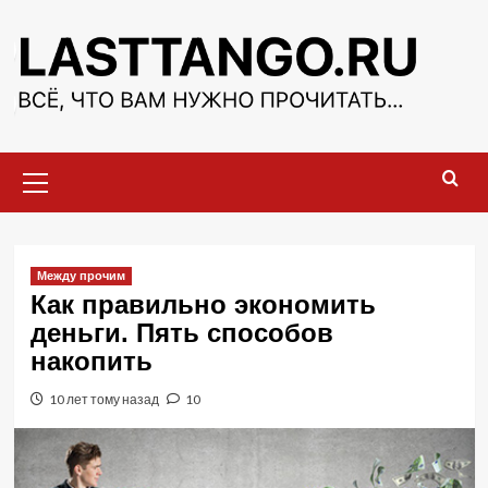
Перейти
к
содержимому
Основное
меню
Между прочим
Как правильно экономить
деньги. Пять способов
накопить
10 лет тому назад
10