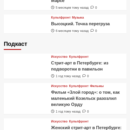
Марсе
5 месяцев тому назад
0
Культфронт
Музыка
Высоцкий. Точка перегруза
6 месяцев тому назад
0
Подкаст
Искусство
Культфронт
Стрит-арт в Петербурге: из
подворотни в павильон
1 год тому назад
0
Искусство
Культфронт
Фильмы
Фильм «Злой город»: о том, как
маленький Козельск разозлил
великую Орду
1 год тому назад
0
Искусство
Культфронт
Женский стрит-арт в Петербурге: