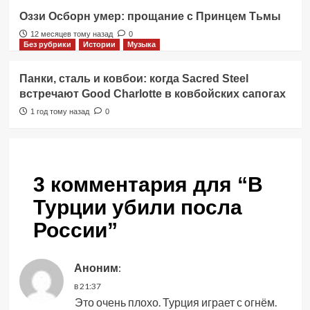
Оззи Осборн умер: прощание с Принцем Тьмы
12 месяцев тому назад
0
Без рубрики
Истории
Музыка
Панки, сталь и ковбои: когда Sacred Steel
встречают Good Charlotte в ковбойских сапогах
1 год тому назад
0
3 комментария для “
В
Турции убили посла
России
”
Аноним
:
в 21:37
Это очень плохо. Турция играет с огнём.