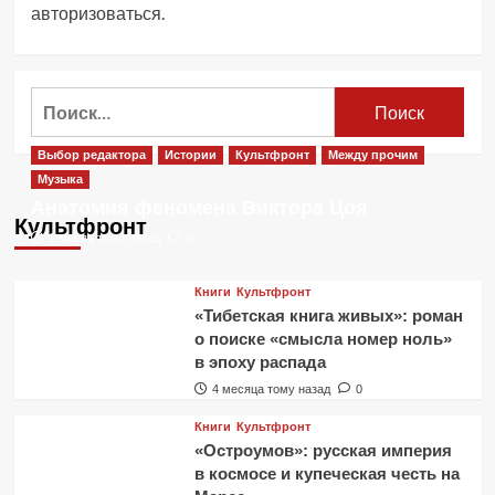
авторизоваться
.
Найти:
Выбор редактора
Истории
Культфронт
Между прочим
Музыка
Анатомия феномена Виктора Цоя
Культфронт
1 месяц тому назад
0
Книги
Культфронт
«Тибетская книга живых»: роман
о поиске «смысла номер ноль»
в эпоху распада
4 месяца тому назад
0
Книги
Культфронт
«Остроумов»: русская империя
в космосе и купеческая честь на