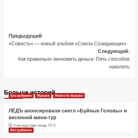
Навигация
Предыдущий
«Совесть» — новый альбом «Союза Созидающих»
записи
Следующий:
Как правильно экономить деньги. Пять способов
накопить
Больше историй
Без рубрики
Музыка
Новости музыки
ЛЁДЪ анонсировали сингл «Буйные Головы» и
весенний мини-тур
4 месяца тому назад
0
Без рубрики