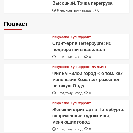
Высоцкий. Точка перегруза
6 месяцев тому назад
0
Подкаст
Искусство
Культфронт
Стрит-арт в Петербурге: из
подворотни в павильон
1 год тому назад
0
Искусство
Культфронт
Фильмы
Фильм «Злой город»: о том, как
маленький Козельск разозлил
великую Орду
1 год тому назад
0
Искусство
Культфронт
Женский стрит-арт в Петербурге:
современные художницы,
меняющие город
1 год тому назад
0