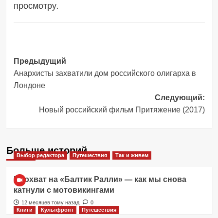
просмотру.
Навигация
Предыдущий
Анархисты захватили дом российского олигарха в
записи
Лондоне
Следующий:
Новый российский фильм Притяжение (2017)
Больше историй
Выбор редактора
Путешествия
Так и живем
Прохват на «Балтик Ралли» — как мы снова
катнули с мотовикингами
12 месяцев тому назад
0
Книги
Культфронт
Путешествия