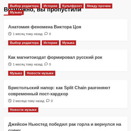
Выбор редактора
Истории
Культфронт
Между прочим
Возможно, вы пропустили
Музыка
Анатомия феномена Виктора Цоя
1 месяц тому назад
0
Выбор редактора
Истории
Музыка
Как магнитоиздат формировал русский рок
1 месяц тому назад
0
Музыка
Новости музыки
Бристольский напор: как Split Chain разгоняют
современный пост-хардкор
2 месяца тому назад
0
Новости музыки
Джейсон Ньюстед победил рак горла и вернулся на
сцену