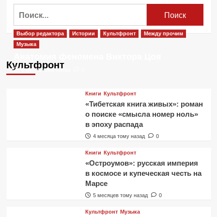
Найти:
Выбор редактора
Истории
Культфронт
Между прочим
Музыка
Анатомия феномена Виктора Цоя
Культфронт
1 месяц тому назад
0
Книги
Культфронт
«Тибетская книга живых»: роман
о поиске «смысла номер ноль»
в эпоху распада
4 месяца тому назад
0
Книги
Культфронт
«Остроумов»: русская империя
в космосе и купеческая честь на
Марсе
5 месяцев тому назад
0
Культфронт
Музыка