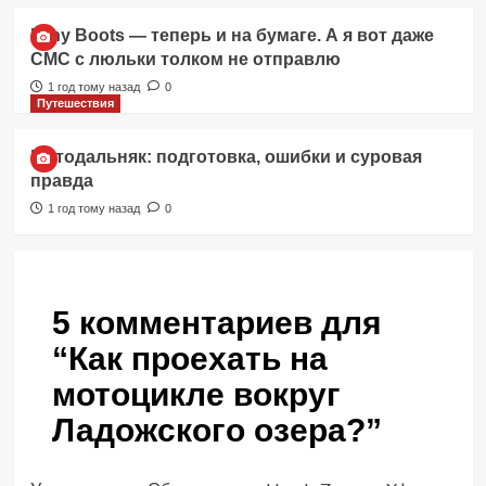
Itchy Boots — теперь и на бумаге. А я вот даже
СМС с люльки толком не отправлю
1 год тому назад
0
Путешествия
Мотодальняк: подготовка, ошибки и суровая
правда
1 год тому назад
0
5 комментариев для
“
Как проехать на
мотоцикле вокруг
Ладожского озера?
”