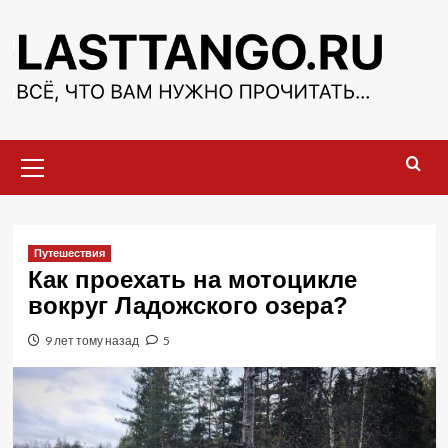
Перейти
к
содержимому
Основное
меню
Путешествия
Как проехать на мотоцикле
вокруг Ладожского озера?
9 лет тому назад
5