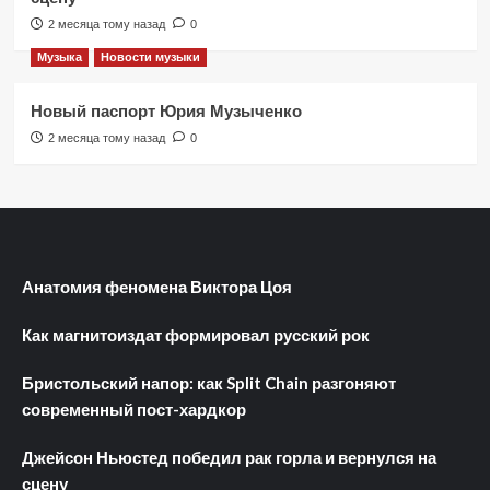
2 месяца тому назад
0
Музыка
Новости музыки
Новый паспорт Юрия Музыченко
2 месяца тому назад
0
Анатомия феномена Виктора Цоя
Как магнитоиздат формировал русский рок
Бристольский напор: как Split Chain разгоняют
современный пост-хардкор
Джейсон Ньюстед победил рак горла и вернулся на
сцену