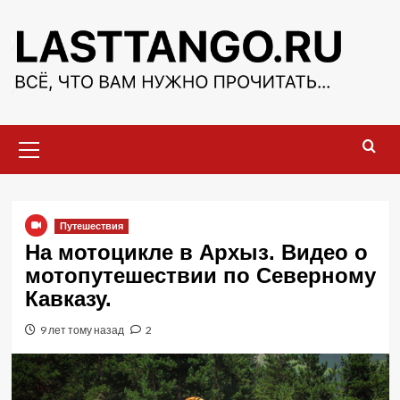
Перейти
к
содержимому
Основное
меню
Путешествия
На мотоцикле в Архыз. Видео о
мотопутешествии по Северному
Кавказу.
9 лет тому назад
2