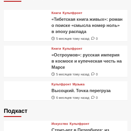
Книги
Культфронт
«Тибетская книга живых»: роман
о поиске «смысла номер ноль»
в эпоху распада
5 месяцев тому назад
0
Книги
Культфронт
«Остроумов»: русская империя
в космосе и купеческая честь на
Марсе
5 месяцев тому назад
0
Культфронт
Музыка
Высоцкий. Точка перегруза
6 месяцев тому назад
0
Подкаст
Искусство
Культфронт
Стрит-арт в Петербурге: из