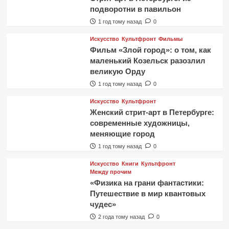
подворотни в павильон
1 год тому назад
0
Искусство
Культфронт
Фильмы
Фильм «Злой город»: о том, как
маленький Козельск разозлил
великую Орду
1 год тому назад
0
Искусство
Культфронт
Женский стрит-арт в Петербурге:
современные художницы,
меняющие город
1 год тому назад
0
Искусство
Книги
Культфронт
Между прочим
«Физика на грани фантастики:
Путешествие в мир квантовых
чудес»
2 года тому назад
0