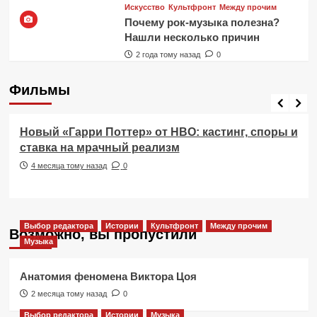
Искусство
Культфронт
Между прочим
Почему рок-музыка полезна?
Нашли несколько причин
2 года тому назад
0
Фильмы
Фильмы
Новый «Гарри Поттер» от HBO: кастинг, споры и
ставка на мрачный реализм
4 месяца тому назад
0
Выбор редактора
Истории
Культфронт
Между прочим
Возможно, вы пропустили
Музыка
Анатомия феномена Виктора Цоя
2 месяца тому назад
0
Выбор редактора
Истории
Музыка