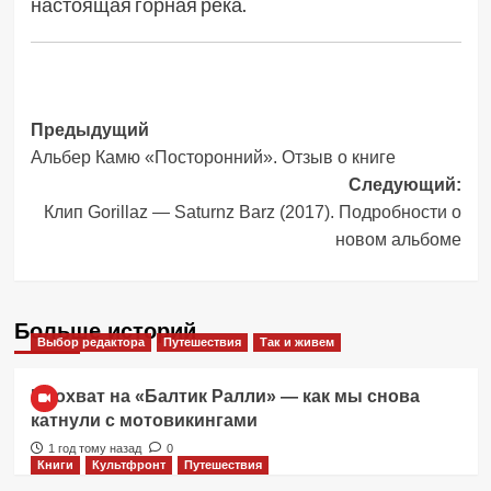
настоящая горная река.
Навигация
Предыдущий
Альбер Камю «Посторонний». Отзыв о книге
записи
Следующий:
Клип Gorillaz — Saturnz Barz (2017). Подробности о
новом альбоме
Больше историй
Выбор редактора
Путешествия
Так и живем
Прохват на «Балтик Ралли» — как мы снова
катнули с мотовикингами
1 год тому назад
0
Книги
Культфронт
Путешествия