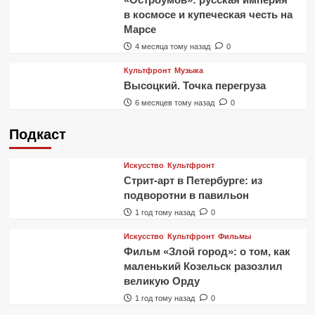
в космосе и купеческая честь на
Марсе
4 месяца тому назад
0
Культфронт
Музыка
Высоцкий. Точка перегруза
6 месяцев тому назад
0
Подкаст
Искусство
Культфронт
Стрит-арт в Петербурге: из
подворотни в павильон
1 год тому назад
0
Искусство
Культфронт
Фильмы
Фильм «Злой город»: о том, как
маленький Козельск разозлил
великую Орду
1 год тому назад
0