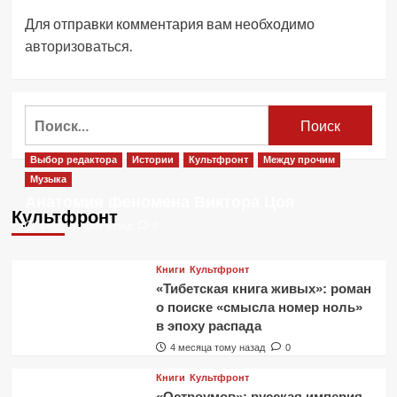
Для отправки комментария вам необходимо
авторизоваться
.
Найти:
Выбор редактора
Истории
Культфронт
Между прочим
Музыка
Анатомия феномена Виктора Цоя
Культфронт
4 недели тому назад
0
Книги
Культфронт
«Тибетская книга живых»: роман
о поиске «смысла номер ноль»
в эпоху распада
4 месяца тому назад
0
Книги
Культфронт
«Остроумов»: русская империя