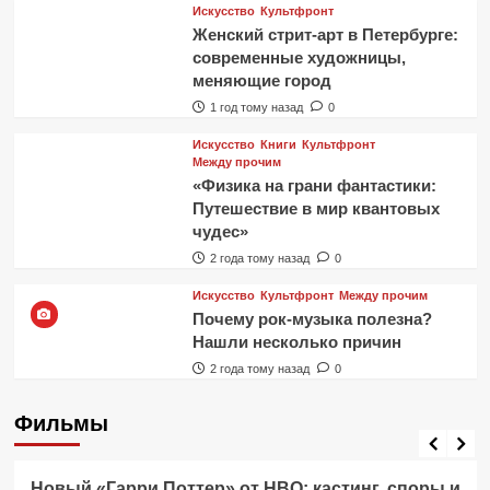
Искусство
Культфронт
Женский стрит-арт в Петербурге:
современные художницы,
меняющие город
1 год тому назад
0
Искусство
Книги
Культфронт
Между прочим
«Физика на грани фантастики:
Путешествие в мир квантовых
чудес»
2 года тому назад
0
Искусство
Культфронт
Между прочим
Почему рок-музыка полезна?
Нашли несколько причин
2 года тому назад
0
Фильмы
Фильмы
Новый «Гарри Поттер» от HBO: кастинг, споры и