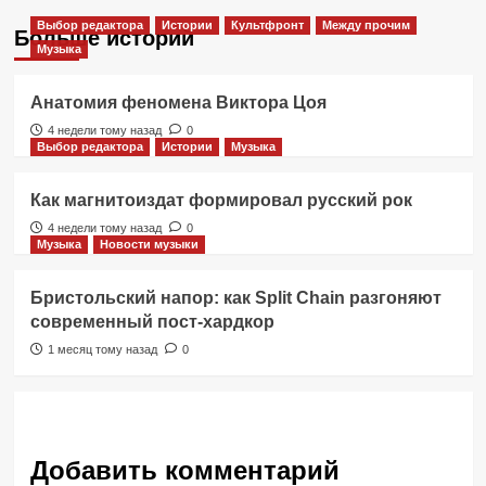
Выбор редактора
Истории
Культфронт
Между прочим
Больше историй
Музыка
Анатомия феномена Виктора Цоя
4 недели тому назад
0
Выбор редактора
Истории
Музыка
Как магнитоиздат формировал русский рок
4 недели тому назад
0
Музыка
Новости музыки
Бристольский напор: как Split Chain разгоняют
современный пост-хардкор
1 месяц тому назад
0
Добавить комментарий