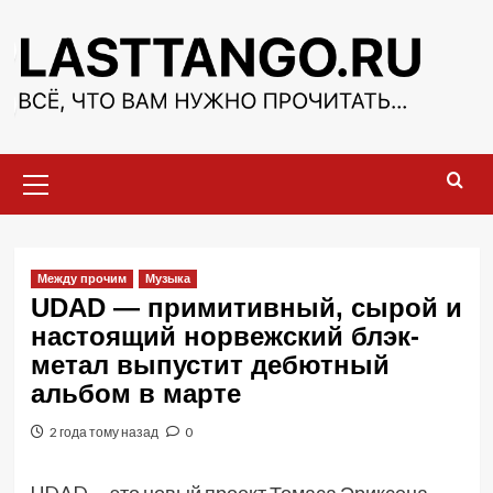
Перейти
к
содержимому
Основное
меню
Между прочим
Музыка
UDAD — примитивный, сырой и
настоящий норвежский блэк-
метал выпустит дебютный
альбом в марте
2 года тому назад
0
UDAD — это новый проект Томаса Эриксена,