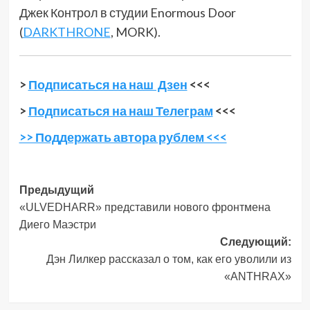
Джек Контрол в студии Enormous Door
(
DARKTHRONE
, MORK).
>
Подписаться на наш Дзен
<<<
>
Подписаться на наш Телеграм
<<<
>> Поддержать автора рублем <<<
Навигация
Предыдущий
«ULVEDHARR» представили нового фронтмена
записи
Диего Маэстри
Следующий:
Дэн Лилкер рассказал о том, как его уволили из
«ANTHRAX»